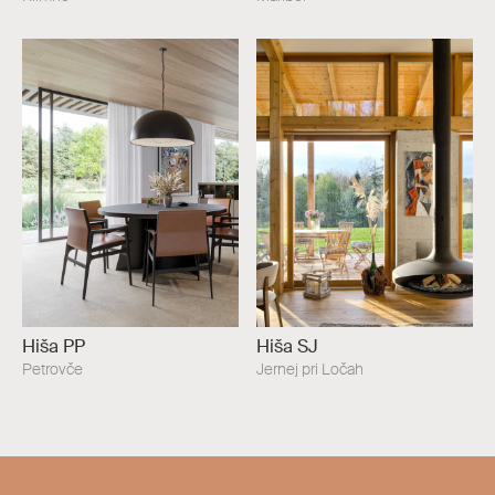
Hiša PP
Hiša SJ
Petrovče
Jernej pri Ločah