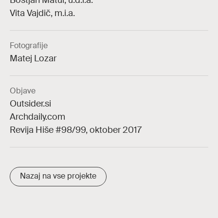
Boštjan Matul, u.d.i.a.
Vita Vajdič, m.i.a.
Fotografije
Matej Lozar
Objave
Outsider.si
Archdaily.com
Revija Hiše #98/99, oktober 2017
Nazaj na vse projekte