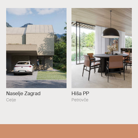
Naselje Zagrad
Hiša PP
Celje
Petrovče