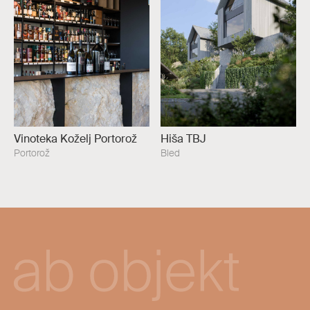
Vinoteka Koželj Portorož
Hiša TBJ
Portorož
Bled