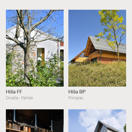
Hiša FF
Hiša BP
Divača - Famlje
Pongrac