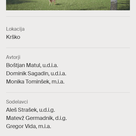
Lokacija
Krško
Avtorji
Boštjan Matul, u.d.i.a.
Dominik Sagadin, u.d.i.a.
Monika Tominšek, m.i.a.
Sodelavci
Aleš Strašek, u.d.i.g.
Matevž Germadnik, d.i.g.
Gregor Vida, m.i.a.